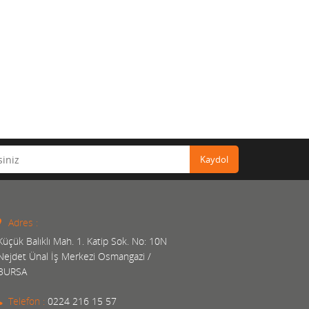
Kaydol
Adres :
Küçük Balıklı Mah. 1. Katip Sok. No: 10N
Nejdet Ünal İş Merkezi Osmangazi /
BURSA
Telefon :
0224 216 15 57