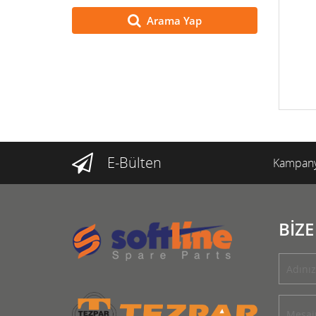
Arama Yap
E-Bülten
Kampany
BİZE