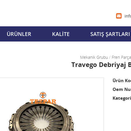
inf
ÜRÜNLER
KALİTE
SATIŞ ŞARTLARI
Mekanik Grubu
/
Fren Parça
Travego Debriyaj 
Ürün Ko
Oem Num
Kategori