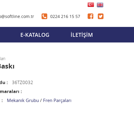
o@softline.com.tr
0224 216 15 57
E-KATALOG
İLETİŞİM
ları
Baskı
du :
36TZ0032
araları :
 :
Mekanik Grubu
/
Fren Parçaları