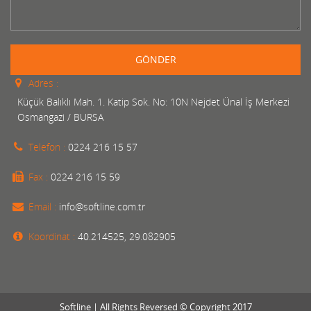
GÖNDER
Adres :
Küçük Balıklı Mah. 1. Katip Sok. No: 10N Nejdet Ünal İş Merkezi
Osmangazi / BURSA
Telefon :
0224 216 15 57
Fax :
0224 216 15 59
Email :
info@softline.com.tr
Koordinat :
40.214525, 29.082905
Softline | All Rights Reversed © Copyright 2017