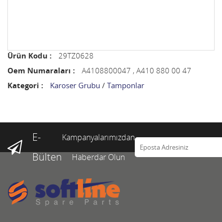
Ürün Kodu :
29TZ0628
Oem Numaraları :
A4108800047 , A410 880 00 47
Kategori :
Karoser Grubu
/
Tamponlar
E-
Kampanyalarımızdan
Bülten
Haberdar Olun