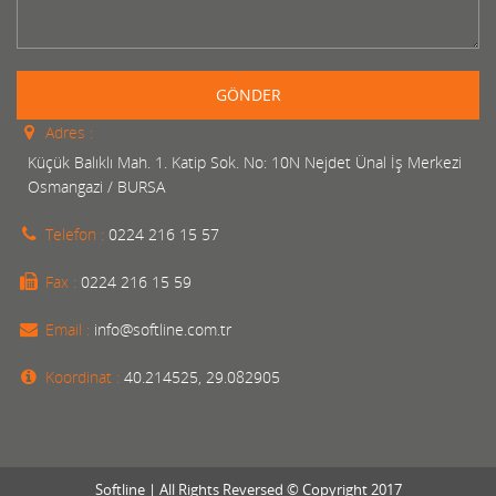
GÖNDER
Adres :
Küçük Balıklı Mah. 1. Katip Sok. No: 10N Nejdet Ünal İş Merkezi
Osmangazi / BURSA
Telefon :
0224 216 15 57
Fax :
0224 216 15 59
Email :
info@softline.com.tr
Koordinat :
40.214525, 29.082905
Softline | All Rights Reversed © Copyright 2017