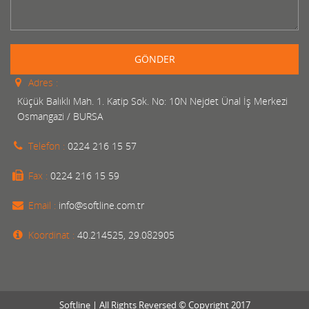
GÖNDER
Adres :
Küçük Balıklı Mah. 1. Katip Sok. No: 10N Nejdet Ünal İş Merkezi
Osmangazi / BURSA
Telefon :
0224 216 15 57
Fax :
0224 216 15 59
Email :
info@softline.com.tr
Koordinat :
40.214525, 29.082905
Softline | All Rights Reversed © Copyright 2017