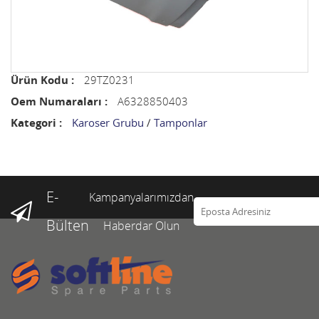
Ürün Kodu :
29TZ0231
Oem Numaraları :
A6328850403
Kategori :
Karoser Grubu
/
Tamponlar
E-
Kampanyalarımızdan
Bülten
Haberdar Olun