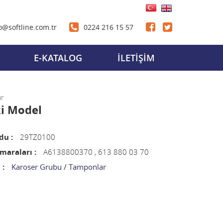
o@softline.com.tr
0224 216 15 57
E-KATALOG
İLETİŞİM
r
ki Model
du :
29TZ0100
araları :
A6138800370 , 613 880 03 70
 :
Karoser Grubu
/
Tamponlar