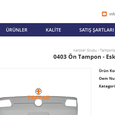
inf
ÜRÜNLER
KALİTE
SATIŞ ŞARTLARI
Karoser Grubu
/
Tamponla
0403 Ön Tampon - Es
Ürün Ko
Oem Num
Kategori