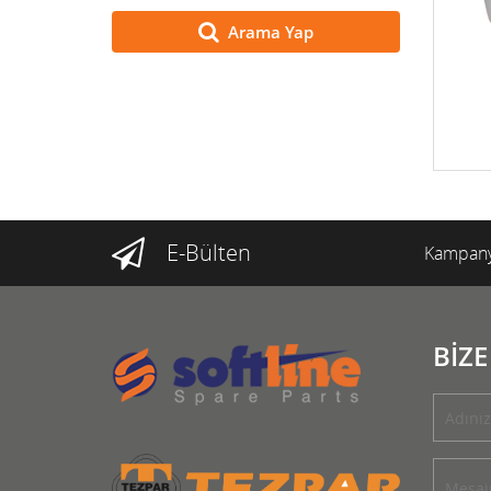
Arama Yap
E-Bülten
Kampany
BİZE