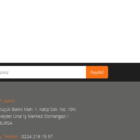
Kaydol
Adres :
Küçük Balıklı Mah. 1. Katip Sok. No: 10N
Nejdet Ünal İş Merkezi Osmangazi /
BURSA
Telefon :
0224 216 15 57