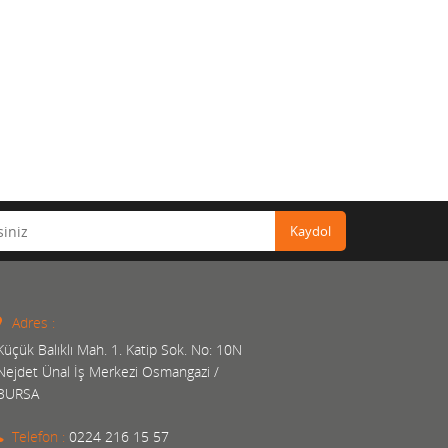
Kaydol
Adres :
Küçük Balıklı Mah. 1. Katip Sok. No: 10N
Nejdet Ünal İş Merkezi Osmangazi /
BURSA
Telefon :
0224 216 15 57