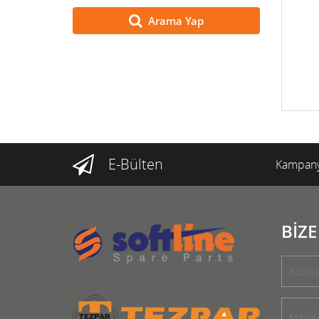
Arama Yap
E-Bülten
Kampany
BİZE