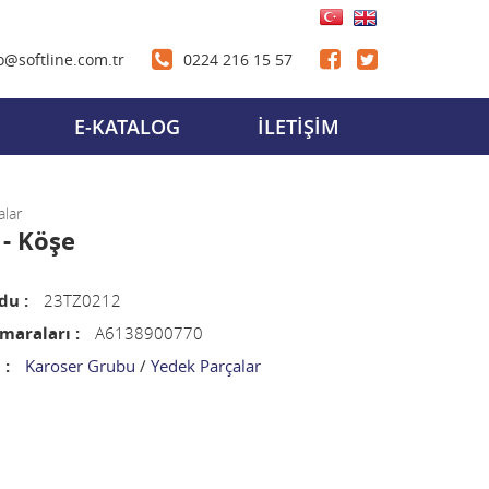
o@softline.com.tr
0224 216 15 57
E-KATALOG
İLETİŞİM
alar
- Köşe
du :
23TZ0212
araları :
A6138900770
 :
Karoser Grubu
/
Yedek Parçalar