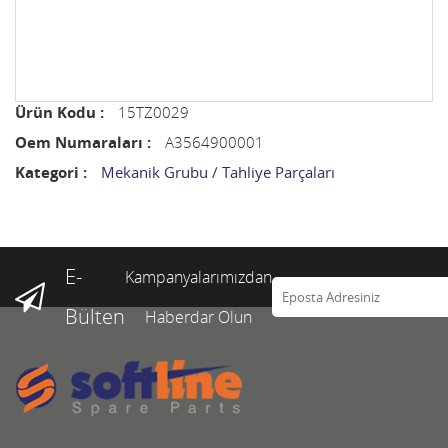
Ürün Kodu :
15TZ0029
Oem Numaraları :
A3564900001
Kategori :
Mekanik Grubu
/
Tahliye Parçaları
E-
Kampanyalarımızdan
Bülten
Haberdar Olun