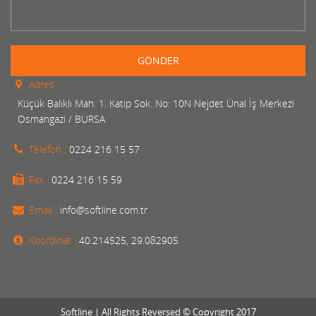
GÖNDER
Adres :
Küçük Balıklı Mah. 1. Katip Sok. No: 10N Nejdet Ünal İş Merkezi
Osmangazi / BURSA
Telefon :
0224 216 15 57
Fax :
0224 216 15 59
Email :
info@softline.com.tr
Koordinat :
40.214525, 29.082905
Softline | All Rights Reversed © Copyright 2017