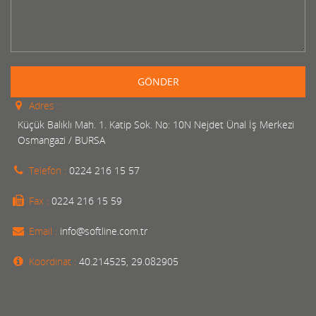
GÖNDER
Adres :
Küçük Balıklı Mah. 1. Katip Sok. No: 10N Nejdet Ünal İş Merkezi
Osmangazi / BURSA
Telefon :
0224 216 15 57
Fax :
0224 216 15 59
Email :
info@softline.com.tr
Koordinat :
40.214525, 29.082905