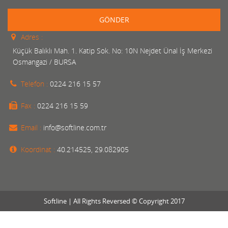
GÖNDER
Adres :
Küçük Balıklı Mah. 1. Katip Sok. No: 10N Nejdet Ünal İş Merkezi
Osmangazi / BURSA
Telefon :
0224 216 15 57
Fax :
0224 216 15 59
Email :
info@softline.com.tr
Koordinat :
40.214525, 29.082905
Softline | All Rights Reversed © Copyright 2017