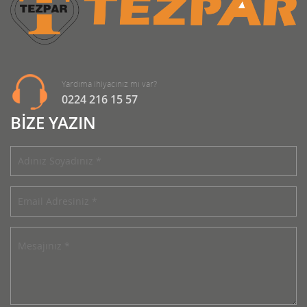
Yardıma ihiyacınız mı var?
0224 216 15 57
BİZE YAZIN