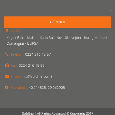
GÖNDER
Adres :
Küçük Balıklı Mah. 1. Katip Sok. No: 10N Nejdet Ünal İş Merkezi
Osmangazi / BURSA
Telefon :
0224 216 15 57
Fax :
0224 216 15 59
Email :
info@softline.com.tr
Koordinat :
40.214525, 29.082905
Softline | All Rights Reversed © Copyright 2017