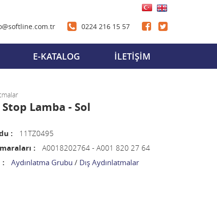
o@softline.com.tr
0224 216 15 57
E-KATALOG
İLETİŞİM
tmalar
 Stop Lamba - Sol
du :
11TZ0495
araları :
A0018202764 - A001 820 27 64
 :
Aydınlatma Grubu
/
Dış Aydınlatmalar