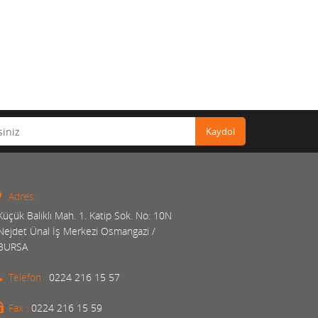
Kaydol
Adres :
Küçük Balıklı Mah. 1. Katip Sok. No: 10N
Nejdet Ünal İş Merkezi Osmangazi /
BURSA
Telefon :
0224 216 15 57
Fax :
0224 216 15 59