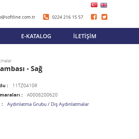
o@softline.com.tr
0224 216 15 57
E-KATALOG
İLETİŞİM
tmalar
ambası - Sağ
du :
11TZ0410R
araları :
A0008200620
 :
Aydınlatma Grubu
/
Dış Aydınlatmalar