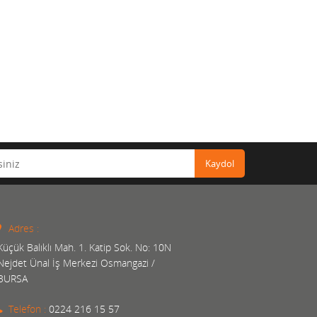
Kaydol
Adres :
Küçük Balıklı Mah. 1. Katip Sok. No: 10N
Nejdet Ünal İş Merkezi Osmangazi /
BURSA
Telefon :
0224 216 15 57