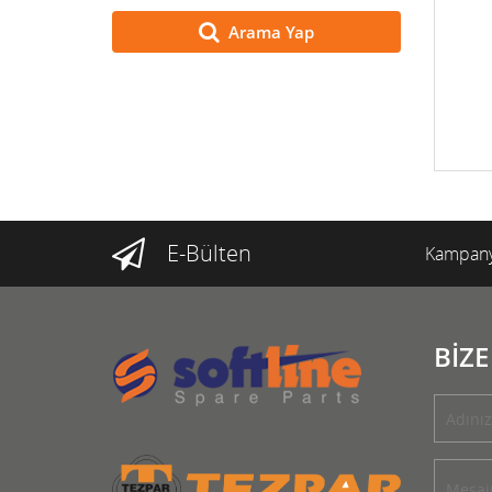
Arama Yap
E-Bülten
Kampany
BİZE