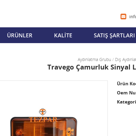
inf
ÜRÜNLER
KALİTE
SATIŞ ŞARTLARI
Aydınlatma Grubu
/
Dış Aydınla
Travego Çamurluk Sinyal L
Ürün Ko
Oem Num
Kategori