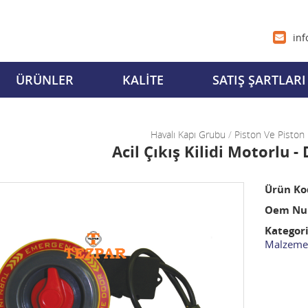
inf
ÜRÜNLER
KALİTE
SATIŞ ŞARTLARI
Havalı Kapı Grubu
/
Piston Ve Piston
Acil Çıkış Kilidi Motorlu 
Ürün Ko
Oem Num
Kategori
Malzemel