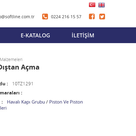
o@softline.com.tr
0224 216 15 57
E-KATALOG
İLETİŞİM
 Malzemeleri
- Dıştan Açma
du :
10TZ1291
araları :
 :
Havalı Kapı Grubu
/
Piston Ve Piston
eri