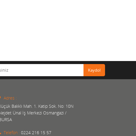
Kaydol
Adres :
Küçük Balıklı Mah. 1. Katip Sok. No: 10N
Nejdet Ünal İş Merkezi Osmangazi /
BURSA
Telefon :
0224 216 15 57