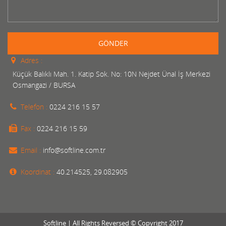
GÖNDER
Adres :
Küçük Balıklı Mah. 1. Katip Sok. No: 10N Nejdet Ünal İş Merkezi
Osmangazi / BURSA
Telefon :
0224 216 15 57
Fax :
0224 216 15 59
Email :
info@softline.com.tr
Koordinat :
40.214525, 29.082905
Softline | All Rights Reversed © Copyright 2017