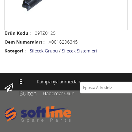
Ürün Kodu :
09TZ0125
Oem Numaraları :
A0018206345
Kategori :
Silecek Grubu
/
Silecek Sistemleri
E-
Kampanyalarımızdan
Bülten
Haberdar Olun