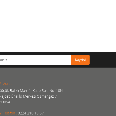
Kaydol
Adres :
Küçük Balıklı Mah. 1. Katip Sok. No: 10N
Nejdet Ünal İş Merkezi Osmangazi /
BURSA
Telefon :
0224 216 15 57