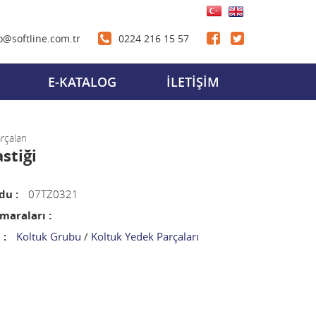
o@softline.com.tr
0224 216 15 57
E-KATALOG
İLETİŞİM
rçaları
astiği
du :
07TZ0321
araları :
 :
Koltuk Grubu
/
Koltuk Yedek Parçaları