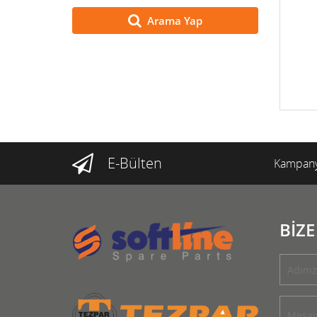
Arama Yap
E-Bülten
Kampany
BİZE