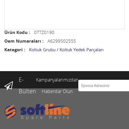
Ürün Kodu :
07TZ0190
Oem Numaraları :
A6299502555
Kategori :
Koltuk Grubu
/
Koltuk Yedek Parçaları
E-
Kampanyalarımızdan
Bülten
Haberdar Olun