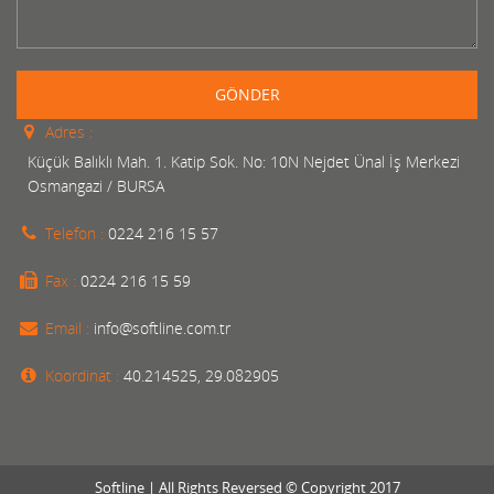
GÖNDER
Adres :
Küçük Balıklı Mah. 1. Katip Sok. No: 10N Nejdet Ünal İş Merkezi
Osmangazi / BURSA
Telefon :
0224 216 15 57
Fax :
0224 216 15 59
Email :
info@softline.com.tr
Koordinat :
40.214525, 29.082905
Softline | All Rights Reversed © Copyright 2017