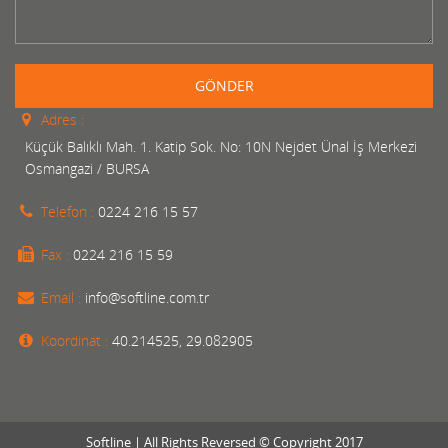
GÖNDER
Adres :
Küçük Balıklı Mah. 1. Katip Sok. No: 10N Nejdet Ünal İş Merkezi
Osmangazi / BURSA
Telefon :
0224 216 15 57
Fax :
0224 216 15 59
Email :
info@softline.com.tr
Koordinat :
40.214525, 29.082905
Softline | All Rights Reversed © Copyright 2017