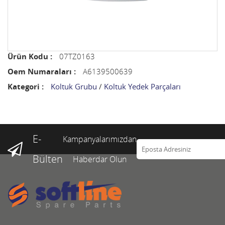
Ürün Kodu :
07TZ0163
Oem Numaraları :
A6139500639
Kategori :
Koltuk Grubu
/
Koltuk Yedek Parçaları
E-
Kampanyalarımızdan
Bülten
Haberdar Olun