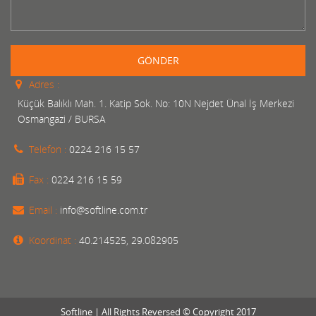
GÖNDER
Adres :
Küçük Balıklı Mah. 1. Katip Sok. No: 10N Nejdet Ünal İş Merkezi
Osmangazi / BURSA
Telefon :
0224 216 15 57
Fax :
0224 216 15 59
Email :
info@softline.com.tr
Koordinat :
40.214525, 29.082905
Softline | All Rights Reversed © Copyright 2017