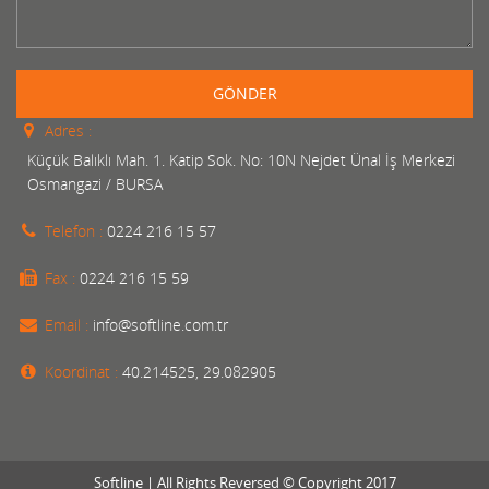
GÖNDER
Adres :
Küçük Balıklı Mah. 1. Katip Sok. No: 10N Nejdet Ünal İş Merkezi
Osmangazi / BURSA
Telefon :
0224 216 15 57
Fax :
0224 216 15 59
Email :
info@softline.com.tr
Koordinat :
40.214525, 29.082905
Softline | All Rights Reversed © Copyright 2017