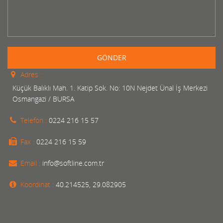
GÖNDER
Adres :
Küçük Balıklı Mah. 1. Katip Sok. No: 10N Nejdet Ünal İş Merkezi
Osmangazi / BURSA
Telefon :
0224 216 15 57
Fax :
0224 216 15 59
Email :
info@softline.com.tr
Koordinat :
40.214525, 29.082905