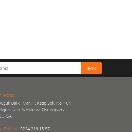
Kaydol
Adres :
Küçük Balıklı Mah. 1. Katip Sok. No: 10N
Nejdet Ünal İş Merkezi Osmangazi /
BURSA
Telefon :
0224 216 15 57