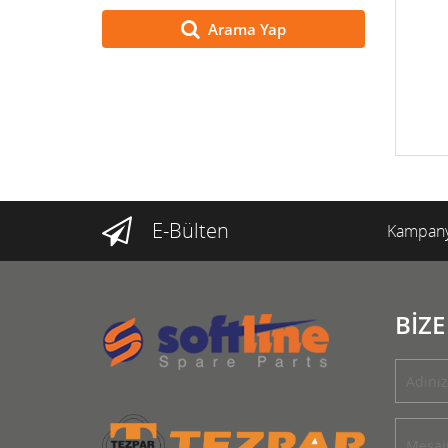
Arama Yap
E-Bülten
Kampany
BİZE