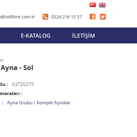
o@softline.com.tr
0224 216 15 57
E-KATALOG
İLETİŞİM
ar
 Ayna - Sol
du :
03TZ0275
araları :
 :
Ayna Grubu
/
Komple Aynalar