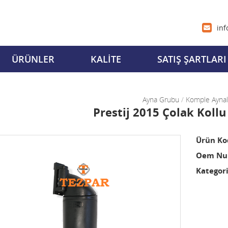
inf
ÜRÜNLER
KALİTE
SATIŞ ŞARTLARI
Ayna Grubu
/
Komple Aynal
Prestij 2015 Çolak Kollu
Ürün Ko
Oem Num
Kategori