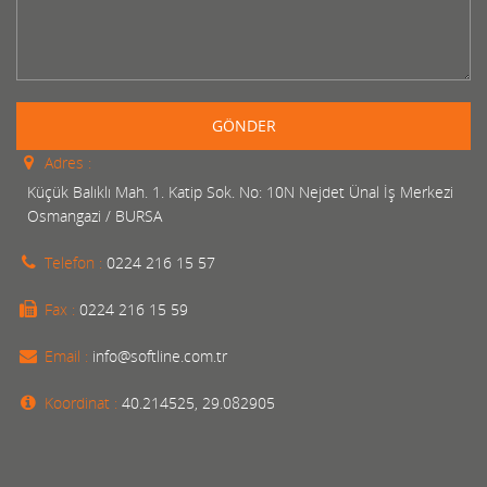
GÖNDER
Adres :
Küçük Balıklı Mah. 1. Katip Sok. No: 10N Nejdet Ünal İş Merkezi
Osmangazi / BURSA
Telefon :
0224 216 15 57
Fax :
0224 216 15 59
Email :
info@softline.com.tr
Koordinat :
40.214525, 29.082905